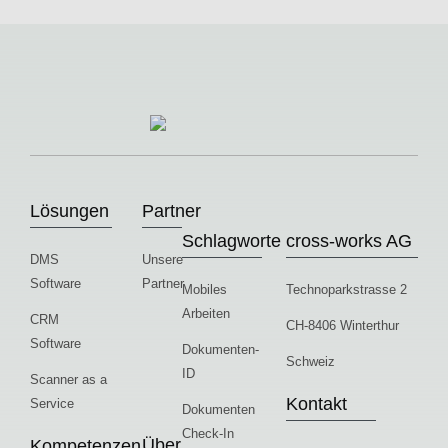
Lösungen
Partner
Schlagworte
cross-works AG
DMS
Unsere
Software
Partner
Mobiles
Technoparkstrasse 2
Arbeiten
CRM
CH-8406 Winterthur
Software
Dokumenten-
Schweiz
ID
Scanner as a
Kontakt
Service
Dokumenten
Check-In
Über
Kompetenzen