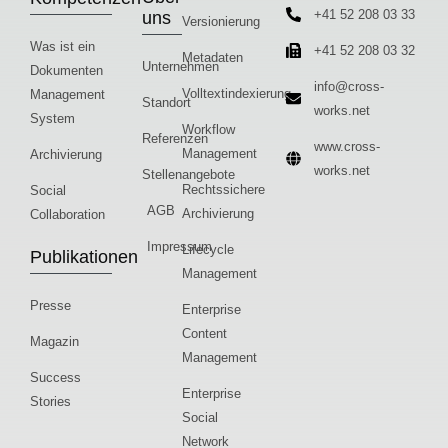
+41 52 208 03 33
uns
Versionierung
Was ist ein
+41 52 208 03 32
Metadaten
Unternehmen
Dokumenten
info@cross-
Volltextindexierung
Management
Standort
works.net
System
Workflow
Referenzen
www.cross-
Management
Archivierung
works.net
Stellenangebote
Rechtssichere
Social
AGB
Archivierung
Collaboration
Impressum
Lifecycle
Publikationen
Management
Presse
Enterprise
Content
Magazin
Management
Success
Enterprise
Stories
Social
Network