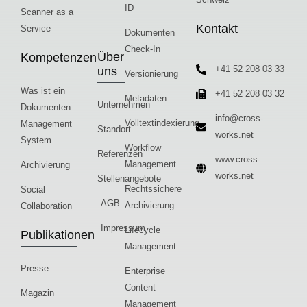
ID
Scanner as a
Kontakt
Service
Dokumenten
Check-In
Über
Kompetenzen
+41 52 208 03 33
uns
Versionierung
Was ist ein
+41 52 208 03 32
Metadaten
Unternehmen
Dokumenten
info@cross-
Volltextindexierung
Management
Standort
works.net
System
Workflow
Referenzen
www.cross-
Management
Archivierung
works.net
Stellenangebote
Rechtssichere
Social
AGB
Archivierung
Collaboration
Impressum
Lifecycle
Publikationen
Management
Presse
Enterprise
Content
Magazin
Management