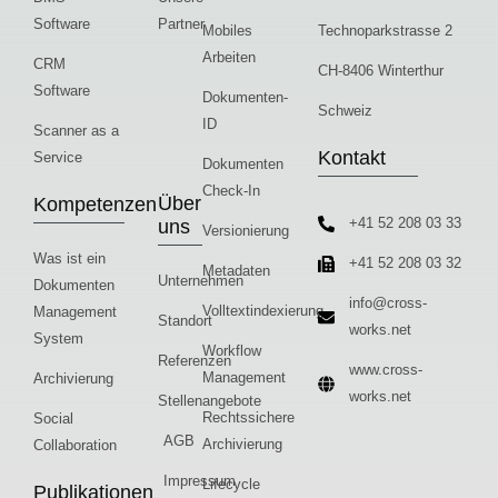
Software
Partner
Mobiles
Technoparkstrasse 2
Arbeiten
CRM
CH-8406 Winterthur
Software
Dokumenten-
Schweiz
ID
Scanner as a
Kontakt
Service
Dokumenten
Check-In
Über
Kompetenzen
+41 52 208 03 33
uns
Versionierung
Was ist ein
+41 52 208 03 32
Metadaten
Unternehmen
Dokumenten
info@cross-
Volltextindexierung
Management
Standort
works.net
System
Workflow
Referenzen
www.cross-
Management
Archivierung
works.net
Stellenangebote
Rechtssichere
Social
AGB
Archivierung
Collaboration
Impressum
Lifecycle
Publikationen